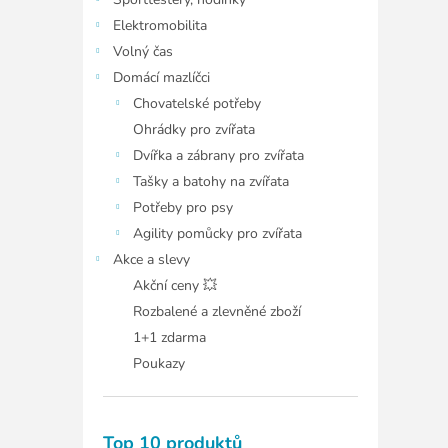
í
p
Elektromobilita
a
Volný čas
n
Domácí mazlíčci
e
Chovatelské potřeby
l
Ohrádky pro zvířata
Dvířka a zábrany pro zvířata
Tašky a batohy na zvířata
Potřeby pro psy
Agility pomůcky pro zvířata
Akce a slevy
Akční ceny 💥
Rozbalené a zlevněné zboží
1+1 zdarma
Poukazy
Top 10 produktů