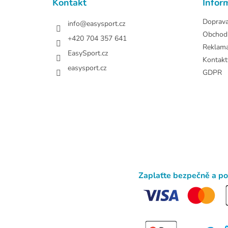
Kontakt
Infor
í
Doprav
info
@
easysport.cz
Obchod
+420 704 357 641
Reklam
EasySport.cz
Kontakt
easysport.cz
GDPR
Zaplaťte bezpečně a p