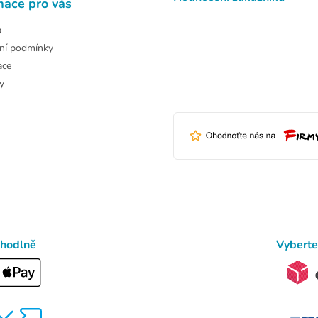
mace pro vás
a
ní podmínky
ace
y
ohodlně
Vyberte