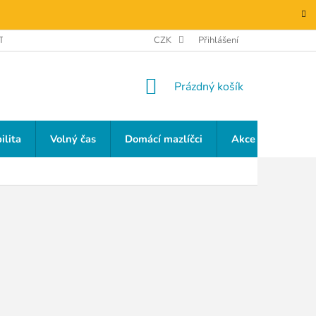
TAKTY
GDPR
CZK
Přihlášení
NÁKUPNÍ
Prázdný košík
KOŠÍK
ilita
Volný čas
Domácí mazlíčci
Akce a slevy