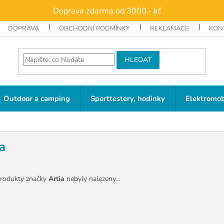
Doprava zdarma od 3000,- kč
DOPRAVA
OBCHODNÍ PODMÍNKY
REKLAMACE
KON
HLEDAT
Outdoor a camping
Sporttestery, hodinky
Elektromob
a
rodukty značky
Artia
nebyly nalezeny...