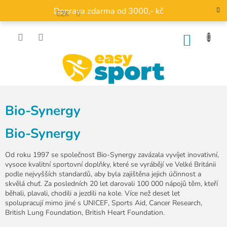
Přejít
Doprava zdarma od 3000,- kč
na
CZK
obsah
NÁKU
KOŠÍK
Bio-Synergy
Bio-Synergy
Od roku 1997 se společnost Bio-Synergy zavázala vyvíjet inovativní,
vysoce kvalitní sportovní doplňky, které se vyrábějí ve Velké Británii
podle nejvyšších standardů, aby byla zajištěna jejich účinnost a
skvělá chuť. Za posledních 20 let darovali 100 000 nápojů těm, kteří
běhali, plavali, chodili a jezdili na kole. Více než deset let
spolupracují mimo jiné s UNICEF, Sports Aid, Cancer Research,
British Lung Foundation, British Heart Foundation.