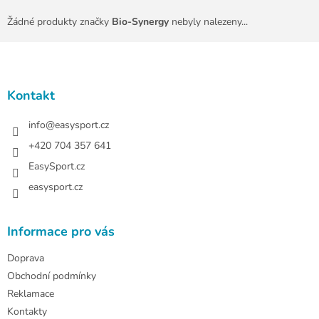
Žádné produkty značky
Bio-Synergy
nebyly nalezeny...
Z
á
p
a
Kontakt
t
í
info
@
easysport.cz
+420 704 357 641
EasySport.cz
easysport.cz
Informace pro vás
Doprava
Obchodní podmínky
Reklamace
Kontakty