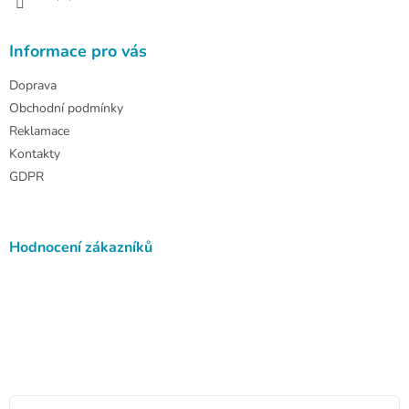
v
ý
p
Informace pro vás
i
s
Doprava
u
Obchodní podmínky
Reklamace
Kontakty
GDPR
Hodnocení zákazníků