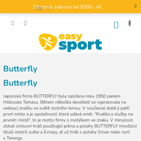
Přejít
Doprava zdarma od 3000,- kč
na
CZK
obsah
NÁKU
KOŠÍK
Butterfly
Butterfly
Japonská firma BUTTERFLY byla založena roku 1950 panem
Hidosuke Tamasu. Během několika desetiletí se vypracovala na
vedoucí značku ve světě stolního tenisu. V současné době ji patří
první místo a je společností, která udává směr. "Kvalita a služby na
prvním místě", to je motto firmy s motýlkem ve znaku. V minulosti
získali smluvní hráči používající prkna a potahy BUTTERFLY množství
titulů mistrů světa a Evropy, ať už hráli s potahy Sriver nebo nyní
s Tenergy.