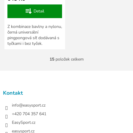
Detail
Z kombinace bavlny a nylonu,
černá universální
pingpongová síť dodávaná s
tyčkami i bez tyček.
15
položek celkem
O
v
l
Z
á
á
d
p
a
a
Kontakt
c
t
í
í
info
@
easysport.cz
p
r
+420 704 357 641
v
EasySport.cz
k
y
easysport.cz