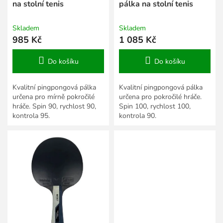
t
na stolní tenis
pálka na stolní tenis
ů
Skladem
Skladem
985 Kč
1 085 Kč
Do košíku
Do košíku
Kvalitní pingpongová pálka
Kvalitní pingpongová pálka
určena pro mírně pokročilé
určena pro pokročilé hráče.
hráče. Spin 90, rychlost 90,
Spin 100, rychlost 100,
kontrola 95.
kontrola 90.