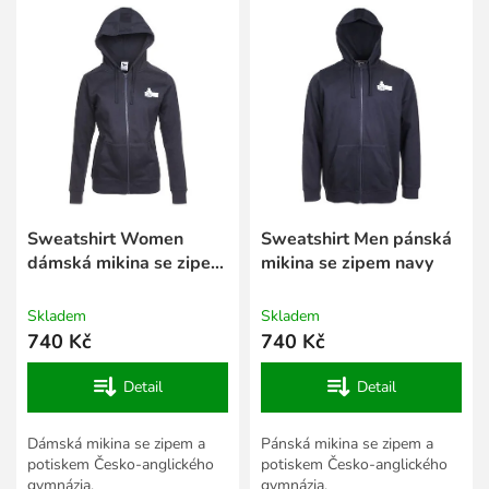
í
ý
p
p
r
i
o
s
d
p
u
r
k
o
t
d
ů
u
k
Sweatshirt Women
Sweatshirt Men pánská
t
dámská mikina se zipem
mikina se zipem navy
ů
navy
Skladem
Skladem
740 Kč
740 Kč
Detail
Detail
Dámská mikina se zipem a
Pánská mikina se zipem a
potiskem Česko-anglického
potiskem Česko-anglického
gymnázia.
gymnázia.