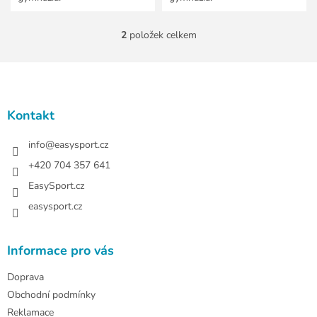
2
položek celkem
O
v
l
Z
á
á
d
p
a
a
Kontakt
c
t
í
í
info
@
easysport.cz
p
r
+420 704 357 641
v
EasySport.cz
k
y
easysport.cz
v
ý
p
Informace pro vás
i
s
Doprava
u
Obchodní podmínky
Reklamace