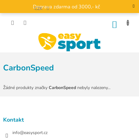
Přejít
Doprava zdarma od 3000,- kč
na
CZK
obsah
NÁKU
KOŠÍK
CarbonSpeed
Žádné produkty značky
CarbonSpeed
nebyly nalezeny...
Z
á
p
a
Kontakt
t
í
info
@
easysport.cz