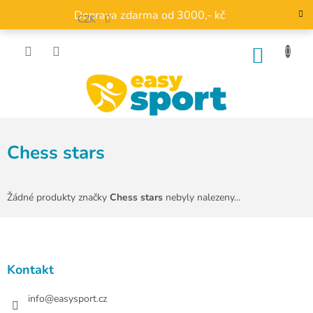
Přejít
Doprava zdarma od 3000,- kč
na
CZK
obsah
NÁKU
KOŠÍK
Chess stars
Žádné produkty značky
Chess stars
nebyly nalezeny...
Z
á
p
a
Kontakt
t
í
info
@
easysport.cz