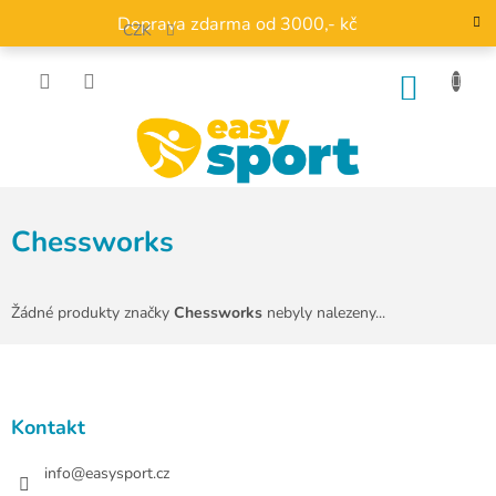
Přejít
Doprava zdarma od 3000,- kč
na
CZK
obsah
NÁKU
KOŠÍK
Chessworks
Žádné produkty značky
Chessworks
nebyly nalezeny...
Z
á
p
a
Kontakt
t
í
info
@
easysport.cz