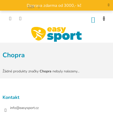
Přejít
Doprava zdarma od 3000,- kč
na
CZK
obsah
NÁKU
KOŠÍK
Chopra
Žádné produkty značky
Chopra
nebyly nalezeny...
Z
á
p
a
Kontakt
t
í
info
@
easysport.cz