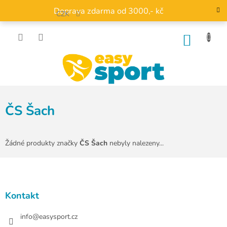
Přejít
Doprava zdarma od 3000,- kč
na
CZK
obsah
NÁKU
KOŠÍK
ČS Šach
Žádné produkty značky
ČS Šach
nebyly nalezeny...
Z
á
p
a
Kontakt
t
í
info
@
easysport.cz