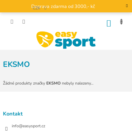
Přejít
Doprava zdarma od 3000,- kč
na
CZK
obsah
NÁKU
KOŠÍK
EKSMO
Žádné produkty značky
EKSMO
nebyly nalezeny...
Z
á
p
a
Kontakt
t
í
info
@
easysport.cz