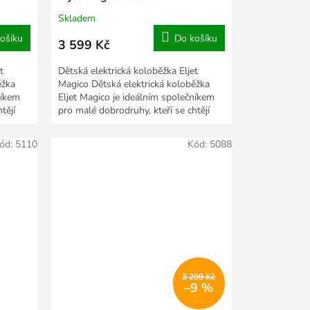
Skladem
ošíku
Do košíku
3 599 Kč
t
Dětská elektrická koloběžka Eljet
ěžka
Magico Dětská elektrická koloběžka
níkem
Eljet Magico je ideálním společníkem
tějí
pro malé dobrodruhy, kteří se chtějí
bezpečně a se...
ód:
5110
Kód:
5088
3 299 Kč
–9 %