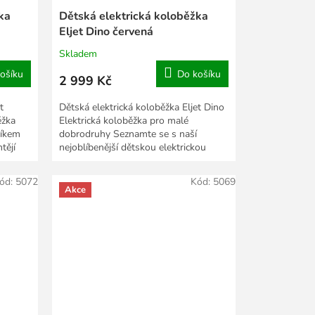
ka
Dětská elektrická koloběžka
Eljet Dino červená
Skladem
ošíku
Do košíku
2 999 Kč
t
Dětská elektrická koloběžka Eljet Dino
ěžka
Elektrická koloběžka pro malé
níkem
dobrodruhy Seznamte se s naší
tějí
nejoblíbenější dětskou elektrickou
koloběžkou Eljet...
ód:
5072
Kód:
5069
Akce