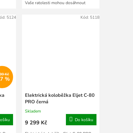
Vaše ratolesti mohou dosáhnout
maximální rychlosti...
ód:
5124
Kód:
5118
999 Kč
17 %
ka
Elektrická koloběžka Eljet C-80
PRO černá
Skladem
ošíku
Do košíku
9 299 Kč