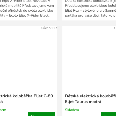
o Eljet X-Rider black Revoluce v
Dětská elektrická koloběžka Elj
trické mobilitě Představujeme vám
Představujeme elektrickou kol
uční přírůstek do světa elektrické
Eljet Rex – stylového a výkonn
ity – Ecolo Eljet X-Rider Black.
parťáka pro vaše děti. Tato kol
je...
Kód:
5117
K
ktrická koloběžka Eljet C-80
Dětská elektrická koloběž
ná
Eljet Taurus modrá
adem
Skladem