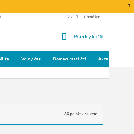
TAKTY
GDPR
CZK
Přihlášení
NÁKUPNÍ
Prázdný košík
KOŠÍK
ilita
Volný čas
Domácí mazlíčci
Akce a slevy
86
položek celkem