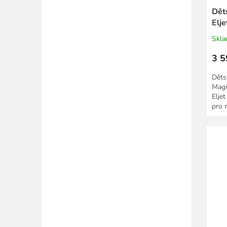
Dět
Elj
Skl
3 5
Děts
Magi
Elje
pro 
bezpe