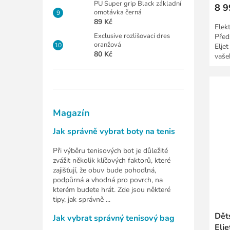
PU Super grip Black základní
8 9
omotávka černá
89 Kč
Elek
Exclusive rozlišovací dres
Před
oranžová
Elje
80 Kč
vaše
poho
Magazín
Jak správně vybrat boty na tenis
Při výběru tenisových bot je důležité
zvážit několik klíčových faktorů, které
zajišťují, že obuv bude pohodlná,
podpůrná a vhodná pro povrch, na
kterém budete hrát. Zde jsou některé
tipy, jak správně ...
Dět
Jak vybrat správný tenisový bag
Elj