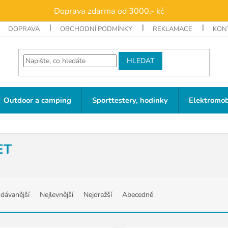
Doprava zdarma od 3000,- kč
DOPRAVA
OBCHODNÍ PODMÍNKY
REKLAMACE
KON
HLEDAT
Outdoor a camping
Sporttestery, hodinky
Elektromob
ET
dávanější
Nejlevnější
Nejdražší
Abecedně