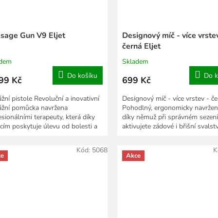
sage Gun V9 Eljet
Designový míč - více vrste
černá Eljet
adem
Skladem
Do košíku
Do k
99 Kč
699 Kč
žní pistole Revoluční a inovativní
Designový míč - více vrstev - č
žní pomůcka navržena
Pohodlný, ergonomicky navržen
esionálními terapeuty, která díky
díky němuž při správném sezení
acím poskytuje úlevu od bolesti a
aktivujete zádové i břišní svalst
tí ve svalech.
Kód:
5068
K
ce
Akce