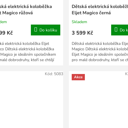
ská elektrická koloběžka
Dětská elektrická koloběž
et Magico růžová
Eljet Magico černá
adem
Skladem
Do košíku
Do k
99 Kč
3 599 Kč
ká elektrická koloběžka Eljet
Dětská elektrická koloběžka Elje
co Dětská elektrická koloběžka
Magico Dětská elektrická kolob
t Magico je ideálním společníkem
Eljet Magico je ideálním společ
malé dobrodruhy, kteří se chtějí
pro malé dobrodruhy, kteří se ch
čně a se...
bezpečně a se...
Kód:
5083
K
Akce