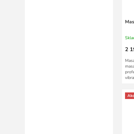
Mas
Skl
2 1
Masá
masá
prof
vibr
napě
Ak