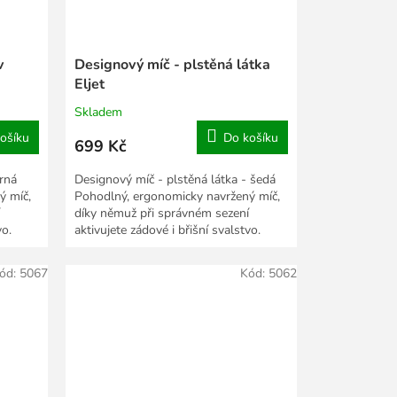
v
Designový míč - plstěná látka
Eljet
Skladem
ošíku
Do košíku
699 Kč
erná
Designový míč - plstěná látka - šedá
ý míč,
Pohodlný, ergonomicky navržený míč,
díky němuž při správném sezení
vo.
aktivujete zádové i břišní svalstvo.
ód:
5067
Kód:
5062