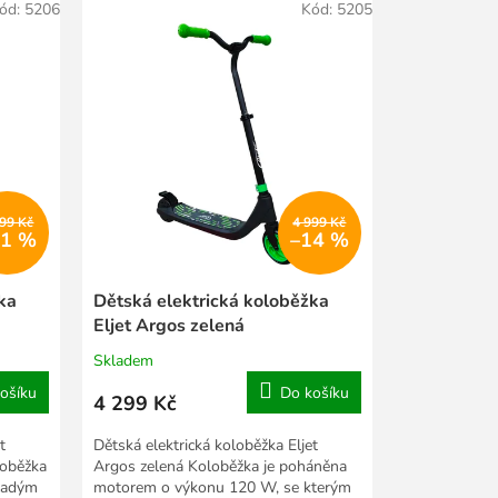
ód:
5206
Kód:
5205
099 Kč
4 999 Kč
11 %
–14 %
ka
Dětská elektrická koloběžka
Eljet Argos zelená
Skladem
ošíku
Do košíku
4 299 Kč
t
Dětská elektrická koloběžka Eljet
loběžka
Argos zelená Koloběžka je poháněna
mladým
motorem o výkonu 120 W, se kterým