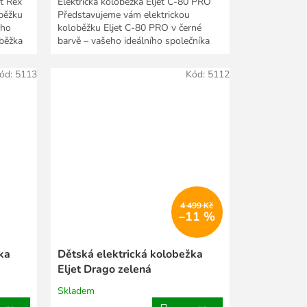
et Rex
Elektrická koloběžka Eljet C-80 PRO
oběžku
Představujeme vám elektrickou
ého
koloběžku Eljet C-80 PRO v černé
oběžka
barvě – vašeho ideálního společníka
pro každodenní...
ód:
5113
Kód:
5112
4 499 Kč
–11 %
ka
Dětská elektrická kolobežka
Eljet Drago zelená
Skladem