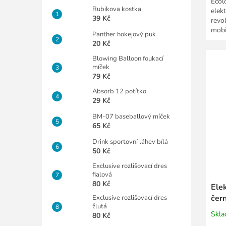
Ecol
Rubikova kostka
elek
39 Kč
revol
mobil
Panther hokejový puk
20 Kč
Blowing Balloon foukací
míček
79 Kč
Absorb 12 potítko
29 Kč
BM-07 baseballový míček
65 Kč
Drink sportovní láhev bílá
50 Kč
Exclusive rozlišovací dres
fialová
80 Kč
Ele
čer
Exclusive rozlišovací dres
žlutá
Skl
80 Kč