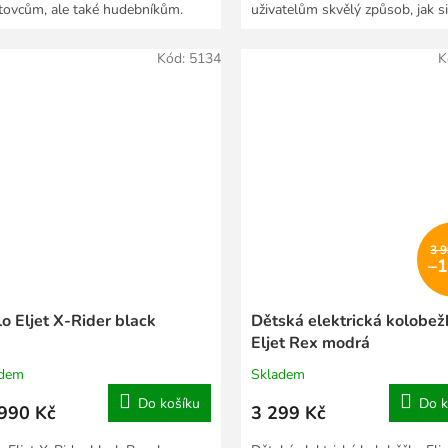
tovcům, ale také hudebníkům.
uživatelům skvělý způsob, jak si
multifunkční...
užívat...
Kód:
5134
K
3 
–
o Eljet X-Rider black
Dětská elektrická kolobež
Eljet Rex modrá
adem
Skladem
Do košíku
Do k
990 Kč
3 299 Kč