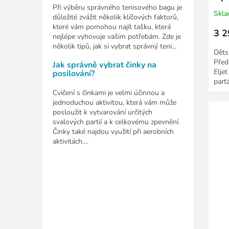
Při výběru správného tenisového bagu je
Skl
důležité zvážit několik klíčových faktorů,
které vám pomohou najít tašku, která
3 2
nejlépe vyhovuje vašim potřebám. Zde je
několik tipů, jak si vybrat správný teni...
Děts
Před
Jak správně vybrat činky na
Elje
posilování?
parť
je...
Cvičení s činkami je velmi účinnou a
jednoduchou aktivitou, která vám může
posloužit k vytvarování určitých
svalových partií a k celkovému zpevnění.
Činky také najdou využití při aerobních
aktivitách....