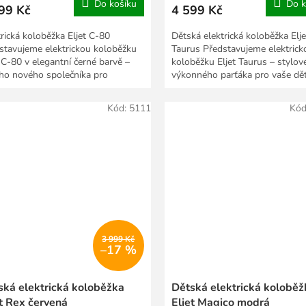
Do košíku
Do k
99 Kč
4 599 Kč
trická koloběžka Eljet C-80
Dětská elektrická koloběžka Elje
stavujeme elektrickou koloběžku
Taurus Představujeme elektrick
t C-80 v elegantní černé barvě –
koloběžku Eljet Taurus – stylov
ho nového společníka pro
výkonného parťáka pro vaše dět
dlné a stylové...
koloběžka je...
Kód:
5111
Kód
3 999 Kč
–17 %
ská elektrická koloběžka
Dětská elektrická koloběž
et Rex červená
Eljet Magico modrá