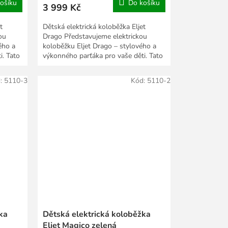
ošíku
Do košíku
3 999 Kč
t
Dětská elektrická koloběžka Eljet
ou
Drago Představujeme elektrickou
ého a
koloběžku Eljet Drago – stylového a
i. Tato
výkonného parťáka pro vaše děti. Tato
koloběžka je...
:
5110-3
Kód:
5110-2
ka
Dětská elektrická koloběžka
Eljet Magico zelená