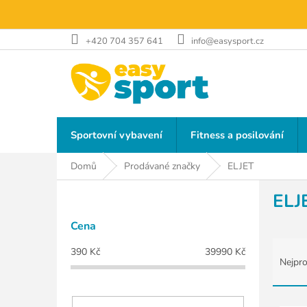
Přejít
na
obsah
+420 704 357 641
info@easysport.cz
Sportovní vybavení
Fitness a posilování
Domů
Prodávané značky
ELJET
P
ELJ
o
s
Cena
t
Ř
r
390
Kč
39990
Kč
a
a
Nejpro
z
n
e
n
n
V