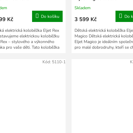
adem
Skladem
Do košíku
Do k
99 Kč
3 599 Kč
ká elektrická koloběžka Eljet Rex
Dětská elektrická koloběžka Elje
stavujeme elektrickou koloběžku
Magico Dětská elektrická kolob
t Rex – stylového a výkonného
Eljet Magico je ideálním společ
áka pro vaše děti. Tato koloběžka
pro malé dobrodruhy, kteří se ch
bezpečně a se...
Kód:
5110-1
K