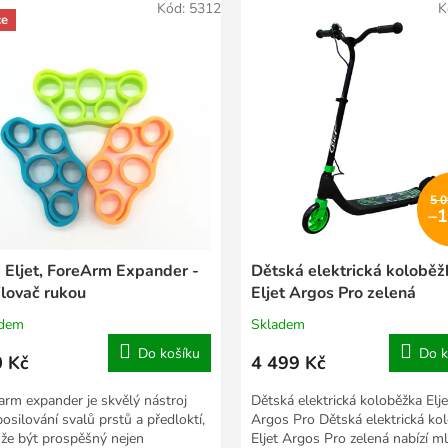
Kód:
5312
K
ce
5 
–
 Eljet, ForeArm Expander -
Dětská elektrická koloběž
ilovač rukou
Eljet Argos Pro zelená
adem
Skladem
Do košíku
Do k
 Kč
4 499 Kč
arm expander je skvělý nástroj
Dětská elektrická koloběžka Elje
posilování svalů prstů a předloktí,
Argos Pro Dětská elektrická ko
že být prospěšný nejen
Eljet Argos Pro zelená nabízí 