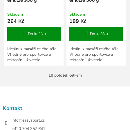
emulze 950 g
emulze 500 g
Skladem
Skladem
264 Kč
189 Kč
Do košíku
Do košíku
Ideální k masáži celého těla.
Ideální k masáži celého těla.
Vhodné pro sportovce a
Vhodné pro sportovce a
rekreační uživatele.
rekreační uživatele.
10
položek celkem
O
v
l
Z
á
á
d
p
a
a
Kontakt
c
t
í
í
info
@
easysport.cz
p
r
+420 704 357 641