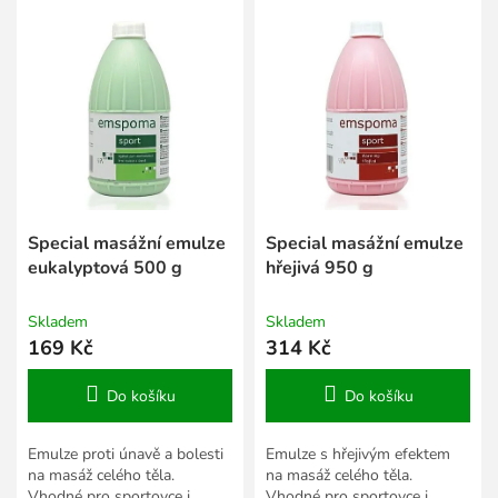
í
ý
p
p
r
i
o
s
d
p
u
r
k
o
t
d
ů
u
k
Special masážní emulze
Special masážní emulze
t
eukalyptová 500 g
hřejivá 950 g
ů
Skladem
Skladem
169 Kč
314 Kč
Do košíku
Do košíku
Emulze proti únavě a bolesti
Emulze s hřejivým efektem
na masáž celého těla.
na masáž celého těla.
Vhodné pro sportovce i
Vhodné pro sportovce i