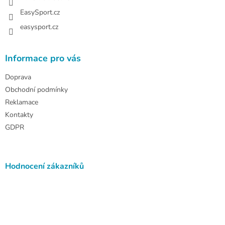
v
EasySport.cz
k
y
easysport.cz
v
ý
p
Informace pro vás
i
s
Doprava
u
Obchodní podmínky
Reklamace
Kontakty
GDPR
Hodnocení zákazníků