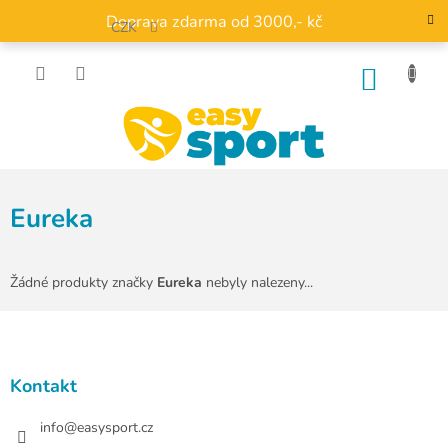
Přejít
Doprava zdarma od 3000,- kč
na
CZK
obsah
NÁKU
KOŠÍK
Eureka
Žádné produkty značky
Eureka
nebyly nalezeny...
Z
á
p
a
Kontakt
t
í
info
@
easysport.cz