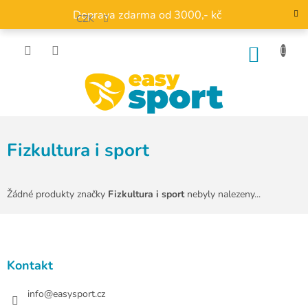
Přejít
Doprava zdarma od 3000,- kč
na
CZK
obsah
NÁKU
KOŠÍK
Fizkultura i sport
Žádné produkty značky
Fizkultura i sport
nebyly nalezeny...
Z
á
p
a
Kontakt
t
í
info
@
easysport.cz