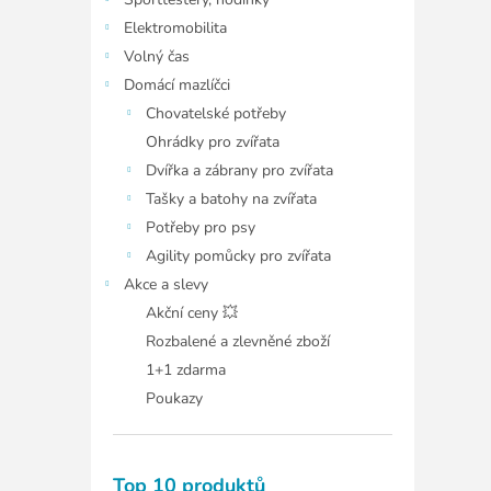
í
p
Elektromobilita
a
Volný čas
n
Domácí mazlíčci
e
Chovatelské potřeby
l
Ohrádky pro zvířata
Dvířka a zábrany pro zvířata
Tašky a batohy na zvířata
Potřeby pro psy
Agility pomůcky pro zvířata
Akce a slevy
Akční ceny 💥
Rozbalené a zlevněné zboží
1+1 zdarma
Poukazy
Top 10 produktů