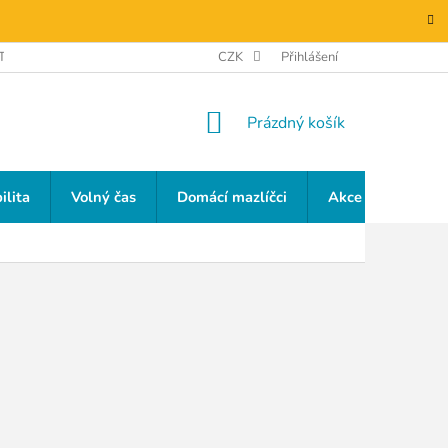
TAKTY
GDPR
CZK
Přihlášení
NÁKUPNÍ
Prázdný košík
KOŠÍK
ilita
Volný čas
Domácí mazlíčci
Akce a slevy