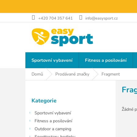
Přejít
na
obsah
+420 704 357 641
info@easysport.cz
Sportovní vybavení
Fitness a posilování
Domů
Prodávané značky
Fragment
P
Fra
o
Přeskočit
s
Kategorie
kategorie
t
r
Žádné p
Sportovní vybavení
a
Fitness a posilování
n
Outdoor a camping
n
Sporttestery, hodinky