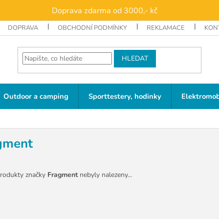
Doprava zdarma od 3000,- kč
DOPRAVA
OBCHODNÍ PODMÍNKY
REKLAMACE
KON
HLEDAT
Outdoor a camping
Sporttestery, hodinky
Elektromob
gment
rodukty značky
Fragment
nebyly nalezeny...