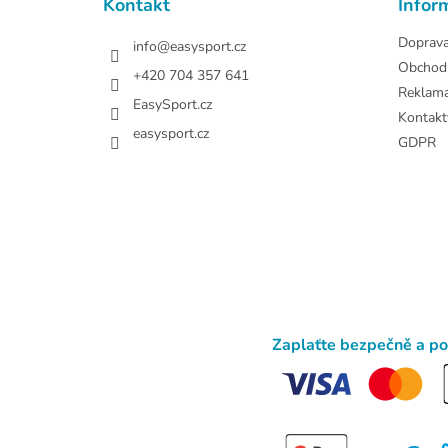
Kontakt
Infor
í
Doprav
info
@
easysport.cz
Obchod
+420 704 357 641
Reklam
EasySport.cz
Kontakt
easysport.cz
GDPR
Zaplaťte bezpečně a p