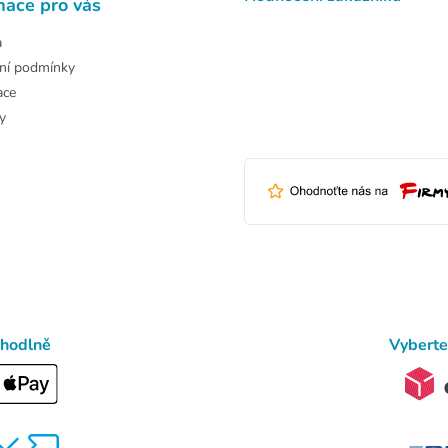
mace pro vás
a
ní podmínky
ace
y
ohodlně
Vyberte