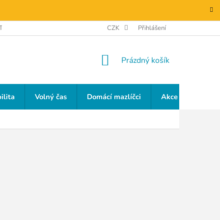
TAKTY
GDPR
CZK
Přihlášení
NÁKUPNÍ
Prázdný košík
KOŠÍK
ilita
Volný čas
Domácí mazlíčci
Akce a slevy