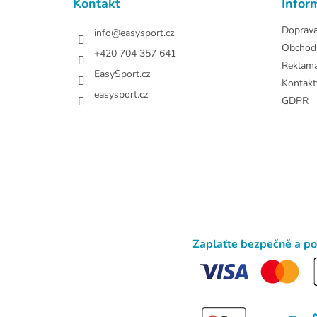
Kontakt
Infor
í
Doprav
info
@
easysport.cz
Obchod
+420 704 357 641
Reklam
EasySport.cz
Kontakt
easysport.cz
GDPR
Zaplaťte bezpečně a p