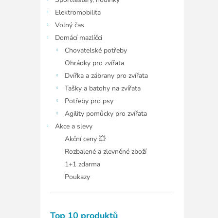
í
p
Elektromobilita
a
Volný čas
n
Domácí mazlíčci
e
Chovatelské potřeby
l
Ohrádky pro zvířata
Dvířka a zábrany pro zvířata
Tašky a batohy na zvířata
Potřeby pro psy
Agility pomůcky pro zvířata
Akce a slevy
Akční ceny 💥
Rozbalené a zlevněné zboží
1+1 zdarma
Poukazy
Top 10 produktů