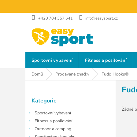
Přejít
na
obsah
+420 704 357 641
info@easysport.cz
Sportovní vybavení
Fitness a posilování
Domů
Prodávané značky
Fudo Hooks®
P
Fud
o
Přeskočit
s
Kategorie
kategorie
t
r
Žádné p
Sportovní vybavení
a
Fitness a posilování
n
Outdoor a camping
n
Sporttestery, hodinky