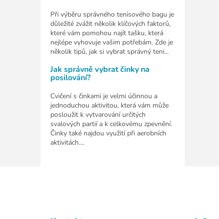
Při výběru správného tenisového bagu je
důležité zvážit několik klíčových faktorů,
které vám pomohou najít tašku, která
nejlépe vyhovuje vašim potřebám. Zde je
několik tipů, jak si vybrat správný teni...
Jak správně vybrat činky na
posilování?
Cvičení s činkami je velmi účinnou a
jednoduchou aktivitou, která vám může
posloužit k vytvarování určitých
svalových partií a k celkovému zpevnění.
Činky také najdou využití při aerobních
aktivitách....
Z
á
p
a
t