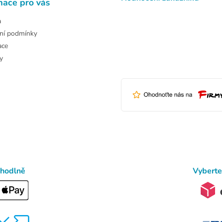
mace pro vás
a
ní podmínky
ace
y
ohodlně
Vyberte