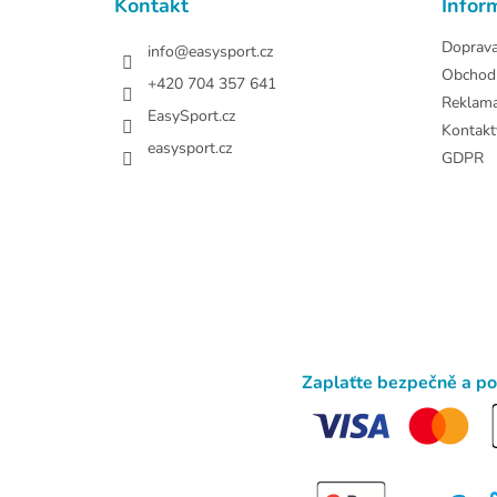
Kontakt
Infor
í
Doprav
info
@
easysport.cz
Obchod
+420 704 357 641
Reklam
EasySport.cz
Kontakt
easysport.cz
GDPR
Zaplaťte bezpečně a p