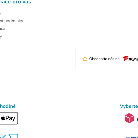
mace pro vás
a
ní podmínky
ace
y
ohodlně
Vyberte