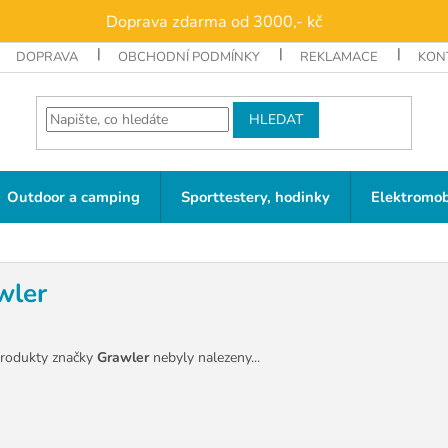
Doprava zdarma od 3000,- kč
DOPRAVA
OBCHODNÍ PODMÍNKY
REKLAMACE
KON
HLEDAT
Outdoor a camping
Sporttestery, hodinky
Elektromob
wler
rodukty značky
Grawler
nebyly nalezeny...