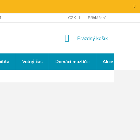
TAKTY
GDPR
CZK
Přihlášení
NÁKUPNÍ
Prázdný košík
KOŠÍK
ilita
Volný čas
Domácí mazlíčci
Akce a slevy