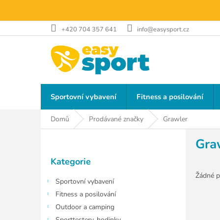
Přejít
na
obsah
+420 704 357 641
info@easysport.cz
Sportovní vybavení
Fitness a posilování
Domů
Prodávané značky
Grawler
P
Gra
o
Přeskočit
s
Kategorie
kategorie
t
r
Žádné p
Sportovní vybavení
a
Fitness a posilování
n
Outdoor a camping
n
Sporttestery, hodinky