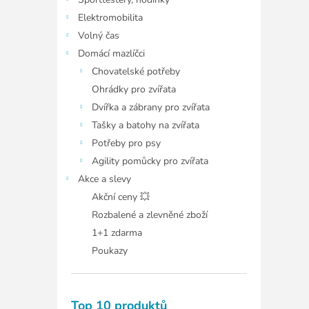
í
p
Elektromobilita
a
Volný čas
n
Domácí mazlíčci
e
Chovatelské potřeby
l
Ohrádky pro zvířata
Dvířka a zábrany pro zvířata
Tašky a batohy na zvířata
Potřeby pro psy
Agility pomůcky pro zvířata
Akce a slevy
Akční ceny 💥
Rozbalené a zlevněné zboží
1+1 zdarma
Poukazy
Top 10 produktů