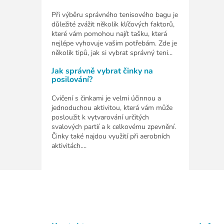
Při výběru správného tenisového bagu je
důležité zvážit několik klíčových faktorů,
které vám pomohou najít tašku, která
nejlépe vyhovuje vašim potřebám. Zde je
několik tipů, jak si vybrat správný teni...
Jak správně vybrat činky na
posilování?
Cvičení s činkami je velmi účinnou a
jednoduchou aktivitou, která vám může
posloužit k vytvarování určitých
svalových partií a k celkovému zpevnění.
Činky také najdou využití při aerobních
aktivitách....
Z
á
p
a
t