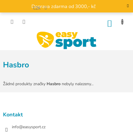
Přejít
Doprava zdarma od 3000,- kč
na
CZK
obsah
NÁKU
KOŠÍK
Hasbro
Žádné produkty značky
Hasbro
nebyly nalezeny...
Z
á
p
a
Kontakt
t
í
info
@
easysport.cz