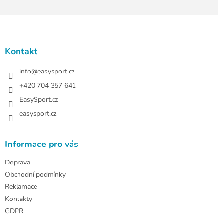
á
k
o
d
v
Z
a
á
c
á
n
í
p
í
p
a
Kontakt
r
t
v
í
info
@
easysport.cz
k
y
+420 704 357 641
v
EasySport.cz
ý
p
easysport.cz
i
s
u
Informace pro vás
Doprava
Obchodní podmínky
Reklamace
Kontakty
GDPR