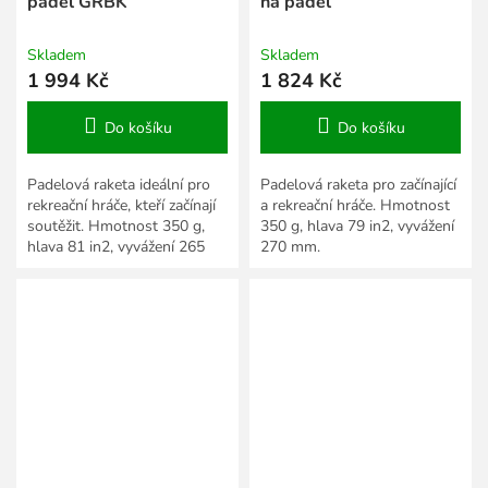
padel GRBK
na padel
Skladem
Skladem
1 994 Kč
1 824 Kč
Do košíku
Do košíku
Padelová raketa ideální pro
Padelová raketa pro začínající
rekreační hráče, kteří začínají
a rekreační hráče. Hmotnost
soutěžit. Hmotnost 350 g,
350 g, hlava 79 in2, vyvážení
hlava 81 in2, vyvážení 265
270 mm.
mm.