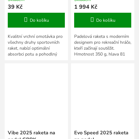
39 Kč
1 994 Kč
Do košíku
Do košíku
Kvalitní vrchní omotávka pro
Padelová raketa s moderním
všechny druhy sportovních
designem pro rekreační hráče,
raket, nabízí optimální
kteří začínají soutěžit.
absorbci potu a pohodlný
Hmotnost 350 g, hlava 81
grip.
in2, vyvážení 265 mm.
Vibe 2025 raketa na
Evo Speed 2025 raketa