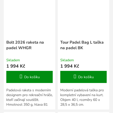
Bolt 2026 raketa na
Tour Padel Bag L taška
padel WHGR
na padel BK
Skladem
Skladem
1 994 Kč
1 994 Kč
Do košíku
Do košíku
Padelová raketa s moderním
Moderní padelová taška pro
designem pro rekreační hráče,
kompletní vybavení na kurt.
kteří začínají soutěžit.
Objem 40 l, rozměry 60 x
Hmotnost 350 g, hlava 81
28,5 x 36,5 cm.
in2, vyvážení 265 mm.