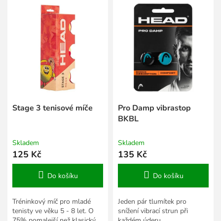
í
ý
p
p
r
i
o
s
d
p
u
r
k
o
t
d
ů
u
k
Stage 3 tenisové míče
Pro Damp vibrastop
t
BKBL
ů
Skladem
Skladem
125 Kč
135 Kč
Do košíku
Do košíku
Tréninkový míč pro mladé
Jeden pár tlumítek pro
tenisty ve věku 5 - 8 let. O
snížení vibrací strun při
75% pomalejší než klasický
každém úderu.