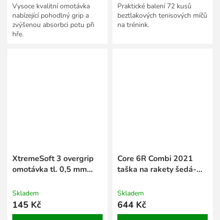
Vysoce kvalitní omotávka
Praktické balení 72 kusů
nabízející pohodlný grip a
beztlakových tenisových míčů
zvýšenou absorbci potu při
na trénink.
hře.
XtremeSoft 3 overgrip
Core 6R Combi 2021
omotávka tl. 0,5 mm
taška na rakety šedá-
černá
žlutá
Skladem
Skladem
145 Kč
644 Kč