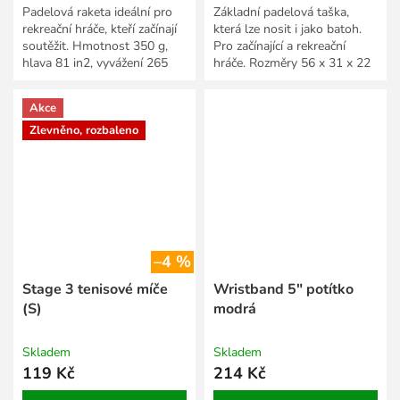
Padelová raketa ideální pro
Základní padelová taška,
rekreační hráče, kteří začínají
která lze nosit i jako batoh.
soutěžit. Hmotnost 350 g,
Pro začínající a rekreační
hlava 81 in2, vyvážení 265
hráče. Rozměry 56 x 31 x 22
mm.
cm.
Akce
Zlevněno, rozbaleno
–4 %
Stage 3 tenisové míče
Wristband 5" potítko
(S)
modrá
Skladem
Skladem
119 Kč
214 Kč