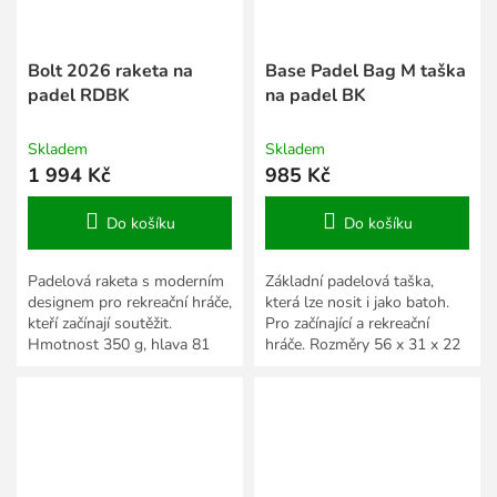
Bolt 2026 raketa na
Base Padel Bag M taška
padel RDBK
na padel BK
Skladem
Skladem
1 994 Kč
985 Kč
Do košíku
Do košíku
Padelová raketa s moderním
Základní padelová taška,
designem pro rekreační hráče,
která lze nosit i jako batoh.
kteří začínají soutěžit.
Pro začínající a rekreační
Hmotnost 350 g, hlava 81
hráče. Rozměry 56 x 31 x 22
in2, vyvážení 265 mm.
cm.