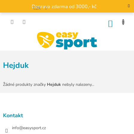
Přejít
Doprava zdarma od 3000,- kč
na
CZK
obsah
NÁKU
KOŠÍK
Hejduk
Žádné produkty značky
Hejduk
nebyly nalezeny...
Z
á
p
a
Kontakt
t
í
info
@
easysport.cz