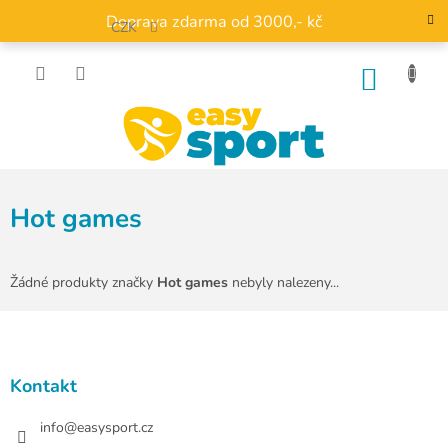
Přejít
Doprava zdarma od 3000,- kč
na
CZK
obsah
NÁKU
KOŠÍK
Hot games
Žádné produkty značky
Hot games
nebyly nalezeny...
Z
á
p
a
Kontakt
t
í
info
@
easysport.cz