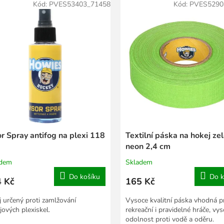
Kód:
PVES53403_71458
Kód:
PVES5290
r Spray antifog na plexi 118
Textilní páska na hokej ze
neon 2,4 cm
adem
Skladem
Do košíku
Do k
 Kč
165 Kč
j určený proti zamlžování
Vysoce kvalitní páska vhodná p
jových plexiskel.
rekreační i pravidelné hráče, vy
odolnost proti vodě a oděru.