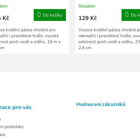
adem
Skladem
Do košíku
Do k
 Kč
129 Kč
ce kvalitní páska vhodná pro
Vysoce kvalitní páska vhodná p
eační i pravidelné hráče, vysoká
rekreační i pravidelné hráče, vy
nost proti vodě a oděru. 18 m x
odolnost proti vodě a oděru. 2
mm
2,4 cm.
O
v
l
á
d
a
c
Hodnocení zákazníků
í
mace pro vás
p
r
a
v
ní podmínky
k
ace
y