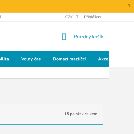
TAKTY
GDPR
CZK
Přihlášení
NÁKUPNÍ
Prázdný košík
KOŠÍK
ilita
Volný čas
Domácí mazlíčci
Akce a slevy
15
položek celkem