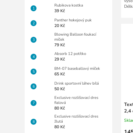
vyso
Rubikova kostka
Délk
39 Kč
Panther hokejový puk
20 Kč
Blowing Balloon foukací
míček
79 Kč
Absorb 12 potítko
29 Kč
BM-07 baseballový míček
65 Kč
Drink sportovní láhev bílá
50 Kč
Exclusive rozlišovací dres
fialová
Text
80 Kč
2,4
Exclusive rozlišovací dres
Skl
žlutá
80 Kč
145