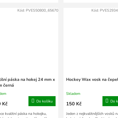
Kód:
PVES50800_65670
Kód:
PVES2934
tilní páska na hokej 24 mm x
Hockey Wax vosk na čepe
m černá
adem
Skladem
Do košíku
Do k
 Kč
150 Kč
ce kvalitní páska na hokejku,
Jeden z nejkvalitnějších vosků n