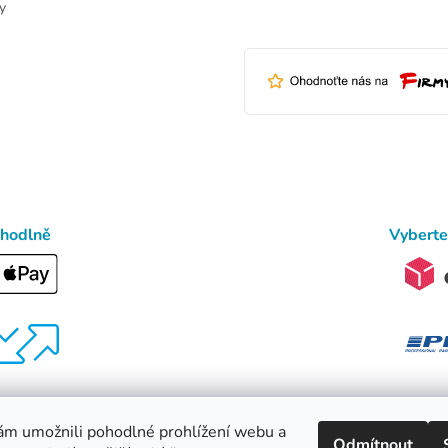
v
y
ý
p
i
s
u
ohodlně
Vyberte
m umožnili pohodlné prohlížení webu a
Odmítnout