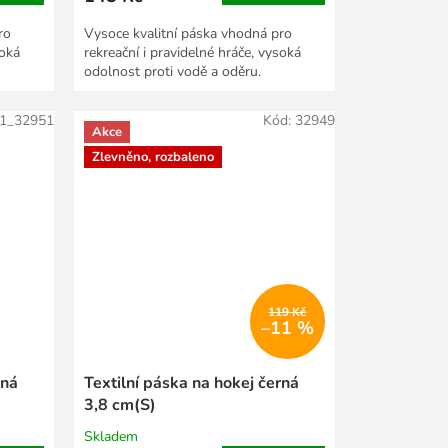
ro
Vysoce kvalitní páska vhodná pro
soká
rekreační i pravidelné hráče, vysoká
odolnost proti vodě a oděru.
1_32951
Kód:
32949
Akce
Zlevněno, rozbaleno
119 Kč
–11 %
rná
Textilní páska na hokej černá
3,8 cm(S)
Skladem