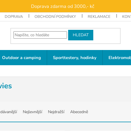
Doprava zdarma od 3000,- kč
DOPRAVA
OBCHODNÍ PODMÍNKY
REKLAMACE
KON
HLEDAT
Outdoor a camping
Sporttestery, hodinky
Elektromob
ies
dávanější
Nejlevnější
Nejdražší
Abecedně