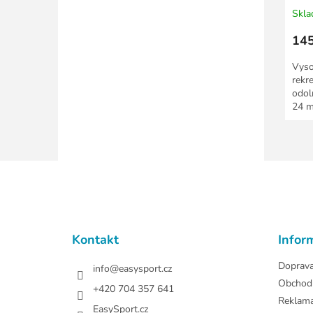
Skl
145
Vyso
rekr
odol
24 
Z
á
p
a
t
Kontakt
Infor
í
Doprav
info
@
easysport.cz
Obchod
+420 704 357 641
Reklam
EasySport.cz