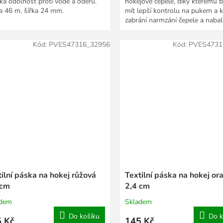
ká odolnost proti vodě a oděru.
hokejové čepele, díky kterému 
a 46 m, šířka 24 mm.
mít lepší kontrolu na pukem a k
zabrání narmzání čepele a naba
sněhu.
Kód:
PVES47316_32956
Kód:
PVES4731
ilní páska na hokej růžová
Textilní páska na hokej or
 cm
2,4 cm
adem
Skladem
Do košíku
Do k
 Kč
145 Kč