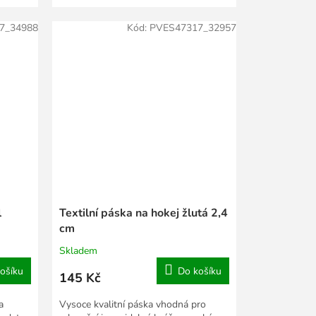
7_34988
Kód:
PVES47317_32957
l
Textilní páska na hokej žlutá 2,4
cm
Skladem
ošíku
Do košíku
145 Kč
a
Vysoce kvalitní páska vhodná pro