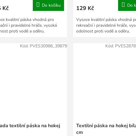
Do košíku
Do k
 Kč
129 Kč
ce kvalitní páska vhodná pro
Vysoce kvalitní páska vhodná p
eační i pravidelné hráče, vysoká
rekreační i pravidelné hráče, vy
nost proti vodě a oděru.
odolnost proti vodě a oděru.
Kód:
PVES30986_39879
Kód:
PVES2878
ada textilní páska na hokej
Textilní páska na hokej bíl
cm