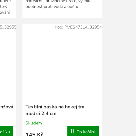
budete
rekreační i pravidelné hráče, vysoká
terý
odolnost proti vodě a oděru.
lování
5_32955
Kód:
PVES47314_32954
anžová
Textilní páska na hokej tm.
modrá 2,4 cm
Skladem
ošíku
Do košíku
145 Kč