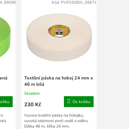
4_69598
Kód:
PVES50801_65671
lená
Textilní páska na hokej 24 mm x
46 m bílá
Skladem
ošíku
Do košíku
230 Kč
ro
Vysoce kvalitní páska na hokejku,
soká
vysoká odolnost proti vodě a oděru.
Délka 46 m, šířka 24 mm.