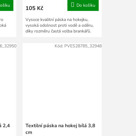
ošíku
Do košíku
105 Kč
ro
Vysoce kvalitní páska na hokejku,
soká
vysoká odolnost proti vodě a oděru,
díky rozměru častá volba brankářů.
6_32950
Kód:
PVES28785_32948
á 2,4
Textilní páska na hokej bílá 3,8
cm