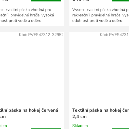
ce kvalitní páska vhodná pro
Vysoce kvalitní páska vhodná p
eační i pravidelné hráče, vysoká
rekreační i pravidelné hráče, vy
nost proti vodě a oděru.
odolnost proti vodě a oděru.
Kód:
PVES47312_32952
Kód:
PVES4731
ilní páska na hokej červená
Textilní páska na hokej če
 cm
2,4 cm
adem
Skladem