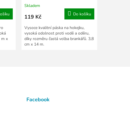
Skladem
ošíku
Do košíku
119 Kč
ro
Vysoce kvalitní páska na hokejku,
soká
vysoká odolnost proti vodě a oděru,
3 m x
díky rozměru častá volba brankářů. 3,8
cm x 14 m.
Facebook