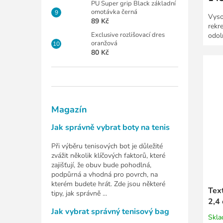
PU Super grip Black základní
omotávka černá
Vyso
89 Kč
rekr
Exclusive rozlišovací dres
odol
oranžová
80 Kč
Magazín
Jak správně vybrat boty na tenis
Při výběru tenisových bot je důležité
zvážit několik klíčových faktorů, které
zajišťují, že obuv bude pohodlná,
podpůrná a vhodná pro povrch, na
kterém budete hrát. Zde jsou některé
Text
tipy, jak správně ...
2,4
Jak vybrat správný tenisový bag
Skl