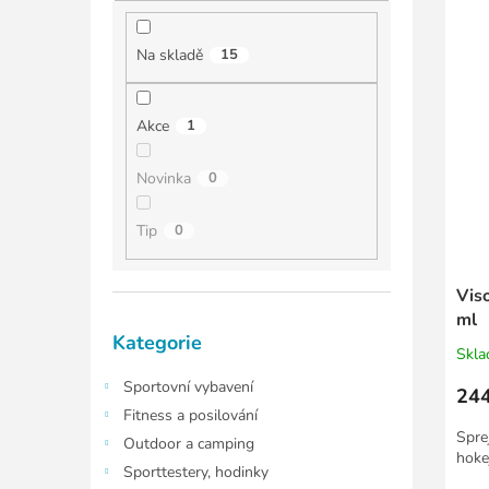
í
í
ý
p
p
p
a
Na skladě
15
r
i
n
o
s
e
d
p
l
Akce
1
u
r
k
o
Novinka
0
t
d
ů
u
Tip
0
k
t
ů
Viso
ml
Přeskočit
Kategorie
kategorie
Skl
Sportovní vybavení
244
Fitness a posilování
Spre
Outdoor a camping
hoke
Sporttestery, hodinky