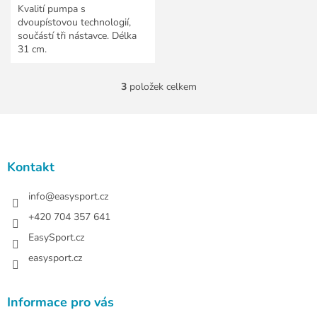
Kvalití pumpa s
dvoupístovou technologií,
součástí tři nástavce. Délka
31 cm.
3
položek celkem
O
v
l
Z
á
á
d
p
a
a
Kontakt
c
t
í
í
info
@
easysport.cz
p
r
+420 704 357 641
v
EasySport.cz
k
y
easysport.cz
v
ý
p
Informace pro vás
i