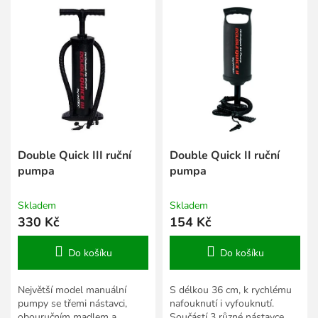
í
ý
p
p
r
i
o
s
d
p
u
r
k
o
t
d
ů
u
k
Double Quick III ruční
Double Quick II ruční
t
pumpa
pumpa
ů
Skladem
Skladem
330 Kč
154 Kč
Do košíku
Do košíku
Největší model manuální
S délkou 36 cm, k rychlému
pumpy se třemi nástavci,
nafouknutí i vyfouknutí.
obouručním madlem a
Součástí 3 různé nástavce.