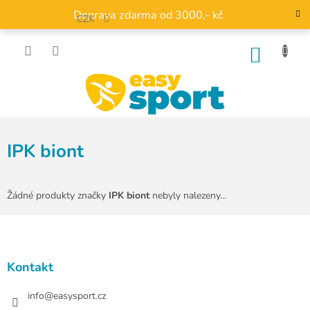
Přejít
Doprava zdarma od 3000,- kč
na
CZK
obsah
NÁKU
KOŠÍK
IPK biont
Žádné produkty značky
IPK biont
nebyly nalezeny...
Z
á
p
a
Kontakt
t
í
info
@
easysport.cz