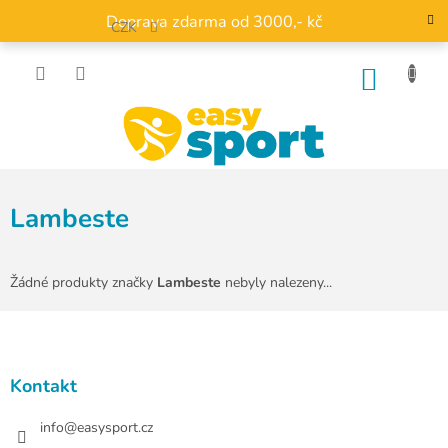
Přejít
Doprava zdarma od 3000,- kč
na
CZK
obsah
NÁKU
KOŠÍK
Lambeste
Žádné produkty značky
Lambeste
nebyly nalezeny...
Z
á
p
a
Kontakt
t
í
info
@
easysport.cz