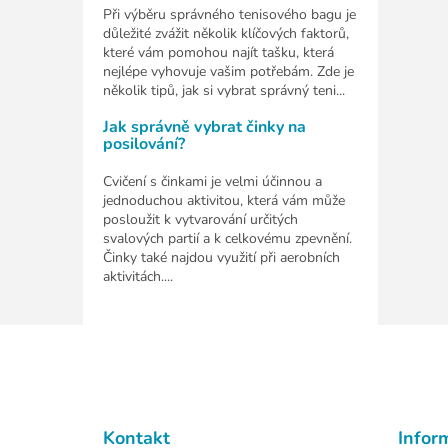
Při výběru správného tenisového bagu je
důležité zvážit několik klíčových faktorů,
které vám pomohou najít tašku, která
nejlépe vyhovuje vašim potřebám. Zde je
několik tipů, jak si vybrat správný teni...
Jak správně vybrat činky na
posilování?
Cvičení s činkami je velmi účinnou a
jednoduchou aktivitou, která vám může
posloužit k vytvarování určitých
svalových partií a k celkovému zpevnění.
Činky také najdou využití při aerobních
aktivitách....
Z
á
p
a
t
Kontakt
Infor
í