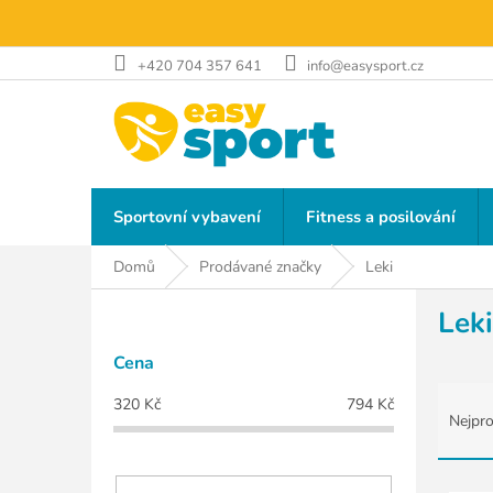
Přejít
na
obsah
+420 704 357 641
info@easysport.cz
Sportovní vybavení
Fitness a posilování
Domů
Prodávané značky
Leki
P
Leki
o
s
Cena
t
Ř
r
320
Kč
794
Kč
a
a
Nejpro
z
n
e
n
n
V