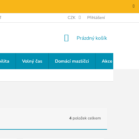
TAKTY
GDPR
CZK
Přihlášení
NÁKUPNÍ
Prázdný košík
KOŠÍK
ilita
Volný čas
Domácí mazlíčci
Akce a slevy
4
položek celkem