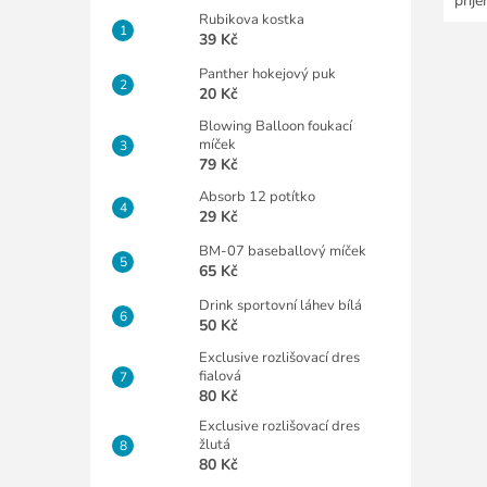
příj
Rubikova kostka
39 Kč
Panther hokejový puk
20 Kč
Blowing Balloon foukací
míček
79 Kč
Absorb 12 potítko
29 Kč
BM-07 baseballový míček
65 Kč
Drink sportovní láhev bílá
50 Kč
Exclusive rozlišovací dres
fialová
80 Kč
Exclusive rozlišovací dres
žlutá
80 Kč