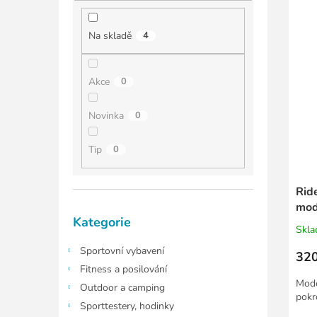
í
í
ý
p
p
p
a
Na skladě
4
r
i
n
o
s
e
d
p
l
Akce
0
u
r
k
o
Novinka
0
t
d
ů
u
Tip
0
k
t
ů
Ride
mod
Přeskočit
Kategorie
kategorie
Skl
Sportovní vybavení
320
Fitness a posilování
Mode
Outdoor a camping
pokr
Sporttestery, hodinky