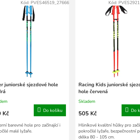
Kód:
PVES46519_27666
Kód:
PVES2921
r juniorské sjezdové hole
Racing Kids juniorské sje
rá
hole červená
adem
Skladem
Do košíku
Do k
 Kč
505 Kč
rní barevné hole pro začínající i
Hliníkové kvalitní hůlky pro začín
očilé malé lyžaře.
pokročilé lyžaře, bezpečnostní 
délka 80 - 105 cm.