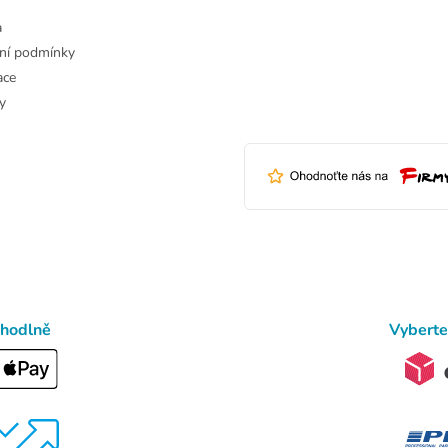
a
ní podmínky
ace
y
ohodlně
Vyberte