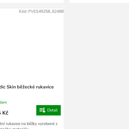
Kód:
PVES49258_62488
dic Skin běžecké rukavice
adem
Detail
 Kč
itní rukavice na běžky vyrobené z