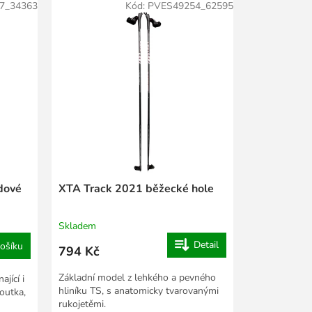
7_34363
Kód:
PVES49254_62595
zdové
XTA Track 2021 běžecké hole
Skladem
Detail
ošíku
794 Kč
Základní model z lehkého a pevného
ající i
hliníku TS, s anatomicky tvarovanými
poutka,
rukojetěmi.