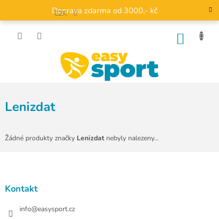
Přejít
Doprava zdarma od 3000,- kč
na
CZK
obsah
NÁKU
KOŠÍK
Lenizdat
Žádné produkty značky
Lenizdat
nebyly nalezeny...
Z
á
p
a
Kontakt
t
í
info
@
easysport.cz