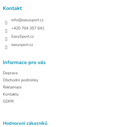
p
a
a
Kontakt
c
t
í
í
info
@
easysport.cz
p
r
+420 704 357 641
v
EasySport.cz
k
y
easysport.cz
v
ý
p
Informace pro vás
i
s
Doprava
u
Obchodní podmínky
Reklamace
Kontakty
GDPR
Hodnocení zákazníků