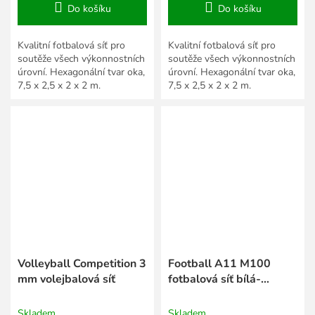
Do košíku
Do košíku
Kvalitní fotbalová síť pro
Kvalitní fotbalová síť pro
soutěže všech výkonnostních
soutěže všech výkonnostních
úrovní. Hexagonální tvar oka,
úrovní. Hexagonální tvar oka,
7,5 x 2,5 x 2 x 2 m.
7,5 x 2,5 x 2 x 2 m.
Volleyball Competition 3
Football A11 M100
mm volejbalová síť
fotbalová síť bílá-
červená
Skladem
Skladem