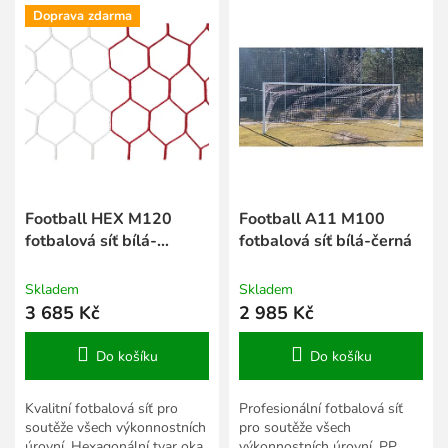
í
Doprava zdarma
ý
p
p
r
i
o
s
d
p
u
r
k
o
t
d
ů
u
k
Football HEX M120
Football A11 M100
t
fotbalová síť bílá-
fotbalová síť bílá-černá
ů
červená
Skladem
Skladem
3 685 Kč
2 985 Kč
Do košíku
Do košíku
Kvalitní fotbalová síť pro
Profesionální fotbalová síť
soutěže všech výkonnostních
pro soutěže všech
úrovní. Hexagonální tvar oka,
výkonnostních úrovní. PP