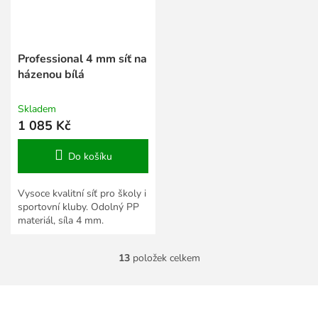
Professional 4 mm síť na
házenou bílá
Skladem
1 085 Kč
Do košíku
Vysoce kvalitní síť pro školy i
sportovní kluby. Odolný PP
materiál, síla 4 mm.
13
položek celkem
O
v
l
Z
á
á
d