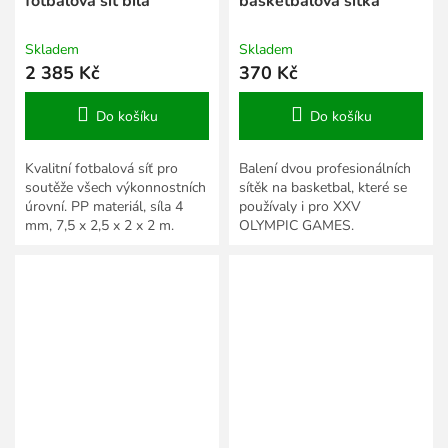
fotbalová síť bílá
basketbalová síťka
Skladem
Skladem
2 385 Kč
370 Kč
Do košíku
Do košíku
Kvalitní fotbalová síť pro
Balení dvou profesionálních
soutěže všech výkonnostních
sítěk na basketbal, které se
úrovní. PP materiál, síla 4
používaly i pro XXV
mm, 7,5 x 2,5 x 2 x 2 m.
OLYMPIC GAMES.