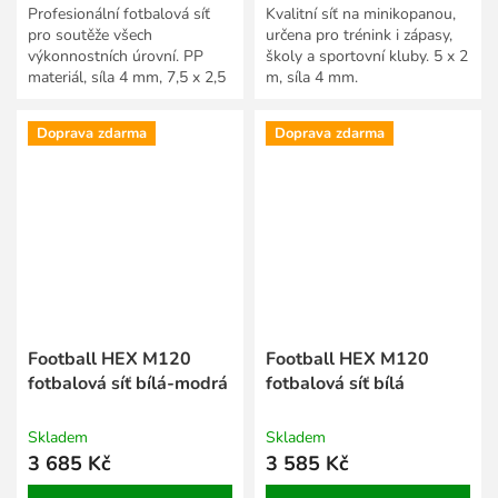
Profesionální fotbalová síť
Kvalitní síť na minikopanou,
pro soutěže všech
určena pro trénink i zápasy,
výkonnostních úrovní. PP
školy a sportovní kluby. 5 x 2
materiál, síla 4 mm, 7,5 x 2,5
m, síla 4 mm.
x 2 x 2 m.
Doprava zdarma
Doprava zdarma
Football HEX M120
Football HEX M120
fotbalová síť bílá-modrá
fotbalová síť bílá
Skladem
Skladem
3 685 Kč
3 585 Kč