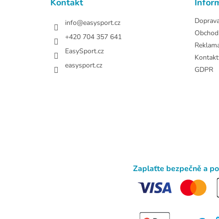
Kontakt
Infor
í
Doprav
info
@
easysport.cz
Obchod
+420 704 357 641
Reklam
EasySport.cz
Kontakt
easysport.cz
GDPR
Zaplaťte bezpečně a p