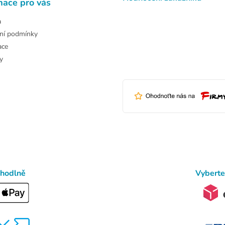
mace pro vás
a
ní podmínky
ace
y
ohodlně
Vyberte