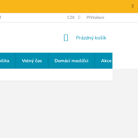
TAKTY
GDPR
CZK
Přihlášení
NÁKUPNÍ
Prázdný košík
KOŠÍK
ilita
Volný čas
Domácí mazlíčci
Akce a slevy