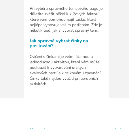
Při výběru správného tenisového bagu je
důležité zvážit několik klíčových faktorů,
které vám pomohou najít tašku, která
nejlépe vyhovuje vašim potřebám. Zde je
několik tipů, jak si vybrat správný teni...
Jak správně vybrat činky na
posilování?
Cvičení s činkami je velmi účinnou a
jednoduchou aktivitou, která vám může
posloužit k vytvarování určitých
svalových partií a k celkovému zpevnění.
Činky také najdou využití při aerobních
aktivitách....
Z
á
p
a
t