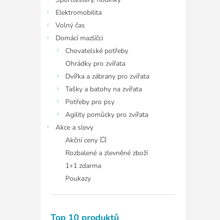
í
p
Elektromobilita
a
Volný čas
n
Domácí mazlíčci
e
Chovatelské potřeby
l
Ohrádky pro zvířata
Dvířka a zábrany pro zvířata
Tašky a batohy na zvířata
Potřeby pro psy
Agility pomůcky pro zvířata
Akce a slevy
Akční ceny 💥
Rozbalené a zlevněné zboží
1+1 zdarma
Poukazy
Top 10 produktů