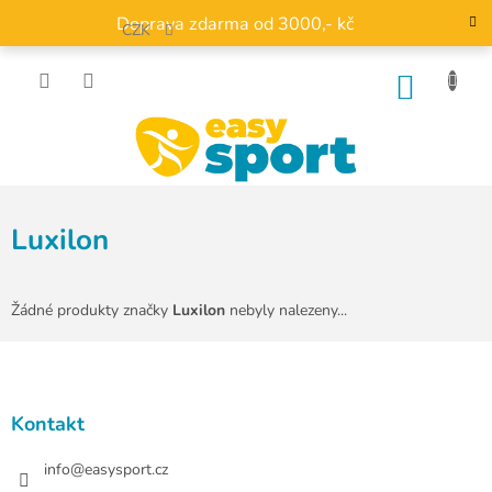
Přejít
Doprava zdarma od 3000,- kč
na
CZK
obsah
NÁKU
KOŠÍK
Luxilon
Žádné produkty značky
Luxilon
nebyly nalezeny...
Z
á
p
a
Kontakt
t
í
info
@
easysport.cz