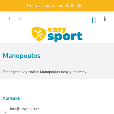
Přejít
Doprava zdarma od 3000,- kč
na
CZK
obsah
NÁKU
KOŠÍK
Manopoulos
Žádné produkty značky
Manopoulos
nebyly nalezeny...
Z
á
p
a
Kontakt
t
í
info
@
easysport.cz