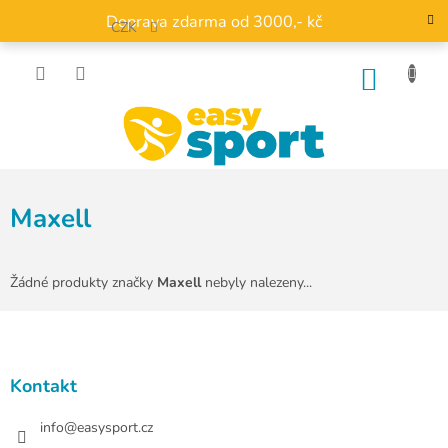
Přejít
Doprava zdarma od 3000,- kč
na
CZK
obsah
NÁKU
KOŠÍK
Maxell
Žádné produkty značky
Maxell
nebyly nalezeny...
Z
á
p
a
Kontakt
t
í
info
@
easysport.cz