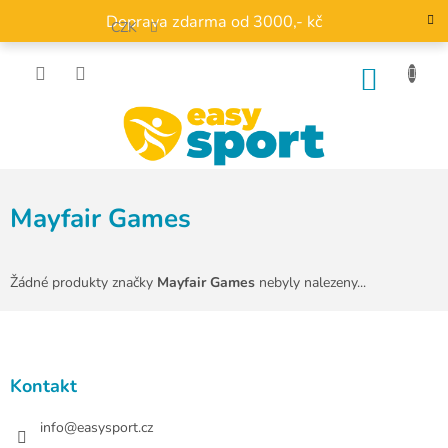
Přejít
Doprava zdarma od 3000,- kč
na
CZK
obsah
NÁKU
KOŠÍK
Mayfair Games
Žádné produkty značky
Mayfair Games
nebyly nalezeny...
Z
á
p
a
Kontakt
t
í
info
@
easysport.cz