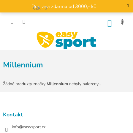
Přejít
Doprava zdarma od 3000,- kč
na
CZK
obsah
NÁKU
KOŠÍK
Millennium
Žádné produkty značky
Millennium
nebyly nalezeny...
Z
á
p
a
Kontakt
t
í
info
@
easysport.cz