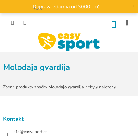
Přejít
Doprava zdarma od 3000,- kč
na
CZK
obsah
NÁKU
KOŠÍK
Molodaja gvardija
Žádné produkty značky
Molodaja gvardija
nebyly nalezeny...
Z
á
p
a
Kontakt
t
í
info
@
easysport.cz