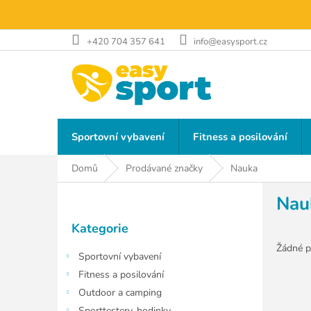
Přejít
na
obsah
+420 704 357 641
info@easysport.cz
Sportovní vybavení
Fitness a posilování
Domů
Prodávané značky
Nauka
P
Nau
o
Přeskočit
s
Kategorie
kategorie
t
r
Žádné p
Sportovní vybavení
a
Fitness a posilování
n
Outdoor a camping
n
Sporttestery, hodinky