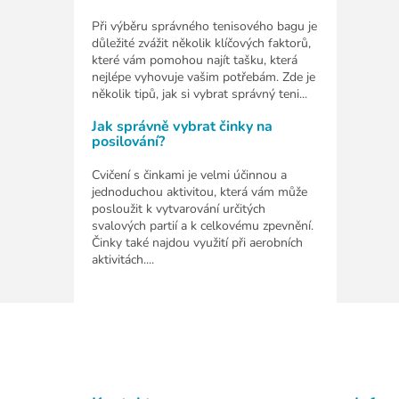
Při výběru správného tenisového bagu je
důležité zvážit několik klíčových faktorů,
které vám pomohou najít tašku, která
nejlépe vyhovuje vašim potřebám. Zde je
několik tipů, jak si vybrat správný teni...
Jak správně vybrat činky na
posilování?
Cvičení s činkami je velmi účinnou a
jednoduchou aktivitou, která vám může
posloužit k vytvarování určitých
svalových partií a k celkovému zpevnění.
Činky také najdou využití při aerobních
aktivitách....
Z
á
p
a
t