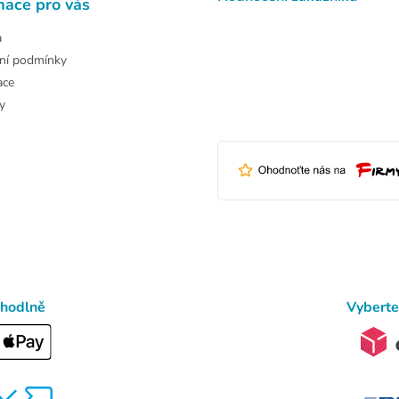
mace pro vás
a
ní podmínky
ace
y
ohodlně
Vyberte