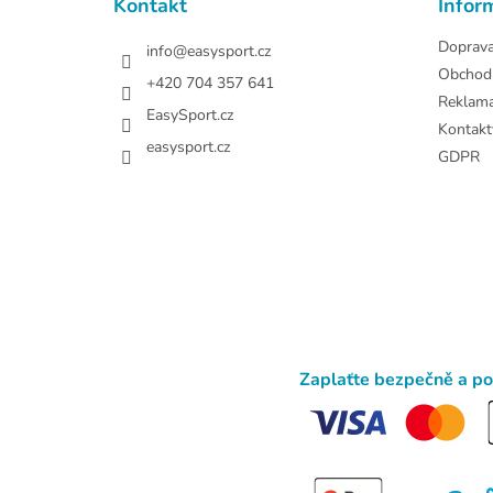
Kontakt
Infor
í
Doprav
info
@
easysport.cz
Obchod
+420 704 357 641
Reklam
EasySport.cz
Kontakt
easysport.cz
GDPR
Zaplaťte bezpečně a p