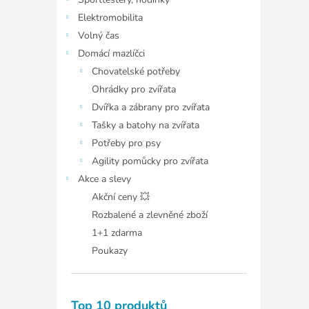
í
p
Elektromobilita
a
Volný čas
n
Domácí mazlíčci
e
Chovatelské potřeby
l
Ohrádky pro zvířata
Dvířka a zábrany pro zvířata
Tašky a batohy na zvířata
Potřeby pro psy
Agility pomůcky pro zvířata
Akce a slevy
Akční ceny 💥
Rozbalené a zlevněné zboží
1+1 zdarma
Poukazy
Top 10 produktů