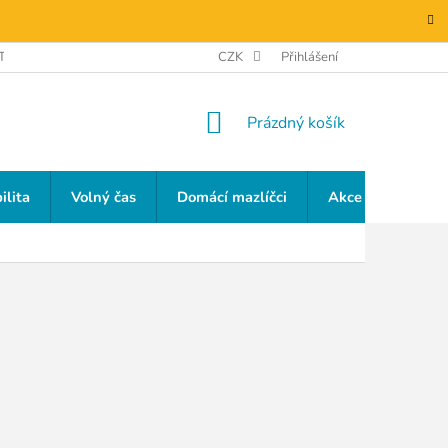
TAKTY
GDPR
CZK
Přihlášení
NÁKUPNÍ
Prázdný košík
KOŠÍK
ilita
Volný čas
Domácí mazlíčci
Akce a slevy