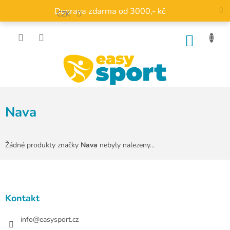
Přejít
Doprava zdarma od 3000,- kč
na
CZK
obsah
NÁKU
KOŠÍK
Nava
Žádné produkty značky
Nava
nebyly nalezeny...
Z
á
p
a
Kontakt
t
í
info
@
easysport.cz