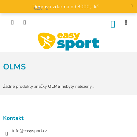
Přejít
Doprava zdarma od 3000,- kč
na
CZK
obsah
NÁKU
KOŠÍK
OLMS
Žádné produkty značky
OLMS
nebyly nalezeny...
Z
á
p
a
Kontakt
t
í
info
@
easysport.cz