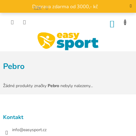
Přejít
Doprava zdarma od 3000,- kč
na
CZK
obsah
NÁKU
KOŠÍK
Pebro
Žádné produkty značky
Pebro
nebyly nalezeny...
Z
á
p
a
Kontakt
t
í
info
@
easysport.cz