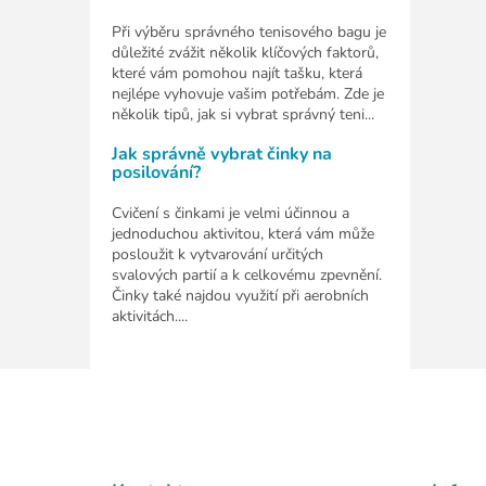
Při výběru správného tenisového bagu je
důležité zvážit několik klíčových faktorů,
které vám pomohou najít tašku, která
nejlépe vyhovuje vašim potřebám. Zde je
několik tipů, jak si vybrat správný teni...
Jak správně vybrat činky na
posilování?
Cvičení s činkami je velmi účinnou a
jednoduchou aktivitou, která vám může
posloužit k vytvarování určitých
svalových partií a k celkovému zpevnění.
Činky také najdou využití při aerobních
aktivitách....
Z
á
p
a
t