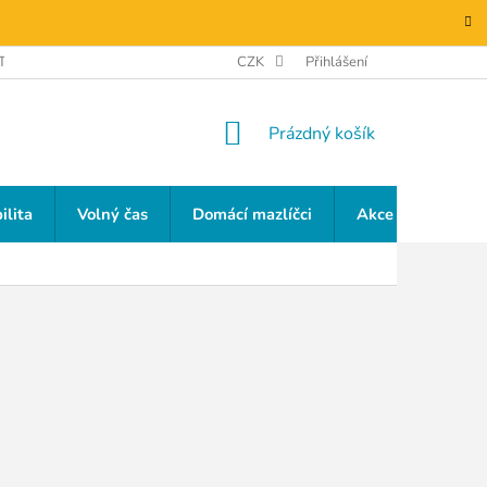
TAKTY
GDPR
CZK
Přihlášení
NÁKUPNÍ
Prázdný košík
KOŠÍK
ilita
Volný čas
Domácí mazlíčci
Akce a slevy