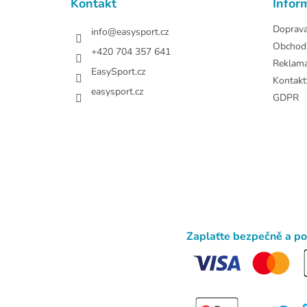
Kontakt
Infor
í
Doprav
info
@
easysport.cz
Obchod
+420 704 357 641
Reklam
EasySport.cz
Kontakt
easysport.cz
GDPR
Zaplaťte bezpečně a p