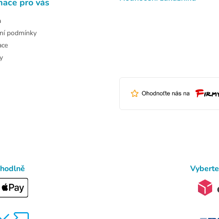
mace pro vás
a
ní podmínky
ace
y
ohodlně
Vyberte