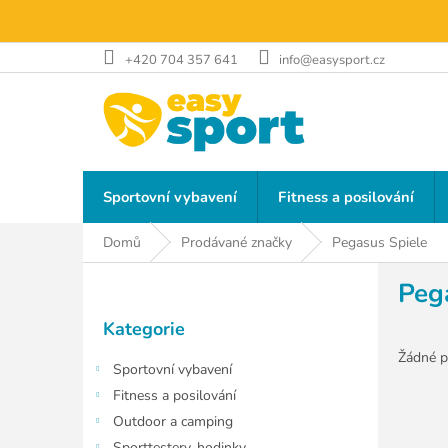
Přejít
na
obsah
+420 704 357 641
info@easysport.cz
Sportovní vybavení
Fitness a posilování
Domů
Prodávané značky
Pegasus Spiele
P
Peg
o
Přeskočit
s
Kategorie
kategorie
t
r
Žádné p
Sportovní vybavení
a
Fitness a posilování
n
Outdoor a camping
n
Sporttestery, hodinky