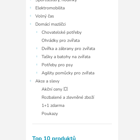
í
p
Elektromobilita
a
Volný čas
n
Domácí mazlíčci
e
Chovatelské potřeby
l
Ohrádky pro zvířata
Dvířka a zábrany pro zvířata
Tašky a batohy na zvířata
Potřeby pro psy
Agility pomůcky pro zvířata
Akce a slevy
Akční ceny 💥
Rozbalené a zlevněné zboží
1+1 zdarma
Poukazy
Top 10 produktů