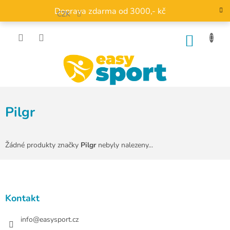
Přejít
Doprava zdarma od 3000,- kč
na
CZK
obsah
NÁKU
KOŠÍK
Pilgr
Žádné produkty značky
Pilgr
nebyly nalezeny...
Z
á
p
a
Kontakt
t
í
info
@
easysport.cz