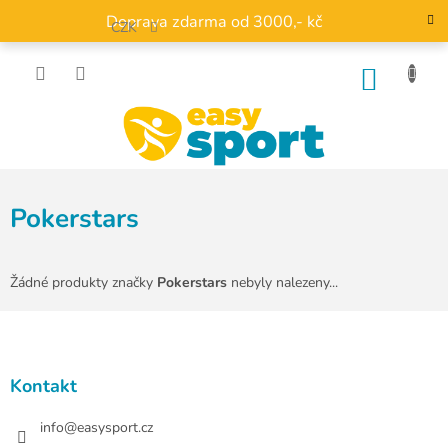
Přejít
Doprava zdarma od 3000,- kč
na
CZK
obsah
NÁKU
KOŠÍK
Pokerstars
Žádné produkty značky
Pokerstars
nebyly nalezeny...
Z
á
p
a
Kontakt
t
í
info
@
easysport.cz