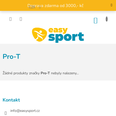
Přejít
Doprava zdarma od 3000,- kč
na
CZK
obsah
NÁKU
KOŠÍK
Pro-T
Žádné produkty značky
Pro-T
nebyly nalezeny...
Z
á
p
a
Kontakt
t
í
info
@
easysport.cz