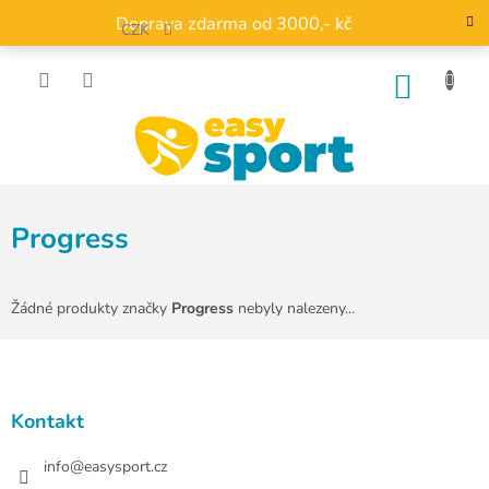
Přejít
Doprava zdarma od 3000,- kč
na
CZK
obsah
NÁKU
KOŠÍK
Progress
Žádné produkty značky
Progress
nebyly nalezeny...
Z
á
p
a
Kontakt
t
í
info
@
easysport.cz