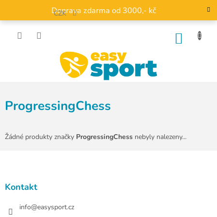
Přejít
Doprava zdarma od 3000,- kč
na
CZK
obsah
NÁKU
KOŠÍK
ProgressingChess
Žádné produkty značky
ProgressingChess
nebyly nalezeny...
Z
á
p
a
Kontakt
t
í
info
@
easysport.cz