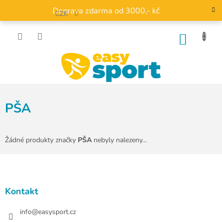
Přejít
Doprava zdarma od 3000,- kč
na
CZK
obsah
NÁKU
KOŠÍK
PŠA
Žádné produkty značky
PŠA
nebyly nalezeny...
Z
á
p
a
Kontakt
t
í
info
@
easysport.cz