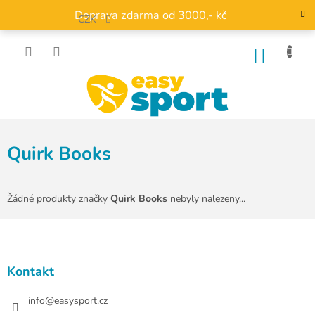
Přejít
Doprava zdarma od 3000,- kč
na
CZK
obsah
NÁKU
KOŠÍK
Quirk Books
Žádné produkty značky
Quirk Books
nebyly nalezeny...
Z
á
p
a
Kontakt
t
í
info
@
easysport.cz