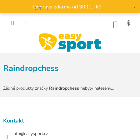
Přejít
Doprava zdarma od 3000,- kč
na
CZK
obsah
NÁKU
KOŠÍK
Raindropchess
Žádné produkty značky
Raindropchess
nebyly nalezeny...
Z
á
p
a
Kontakt
t
í
info
@
easysport.cz