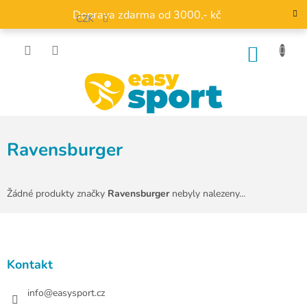
Přejít
Doprava zdarma od 3000,- kč
na
CZK
obsah
NÁKU
KOŠÍK
Ravensburger
Žádné produkty značky
Ravensburger
nebyly nalezeny...
Z
á
p
a
Kontakt
t
í
info
@
easysport.cz