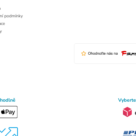
a
ní podmínky
ace
y
ohodlně
Vyberte