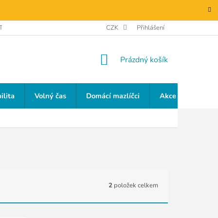
TAKTY
GDPR
CZK
Přihlášení
NÁKUPNÍ
Prázdný košík
KOŠÍK
ilita
Volný čas
Domácí mazlíčci
Akce a slevy
2
položek celkem