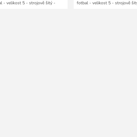
l - velikost 5 - strojově šitý -
fotbal - velikost 5 - strojově šit
...
100%...
O
v
l
á
d
a
c
í
p
r
v
k
y
v
ý
p
i
s
u