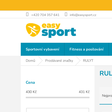
Přejít
na
obsah
+420 704 357 641
info@easysport.cz
Sportovní vybavení
Fitness a posilování
Domů
Prodávané značky
RULYT
P
RUL
o
s
Cena
t
Ř
r
430
Kč
431
Kč
a
a
Nejpro
z
n
e
n
n
V